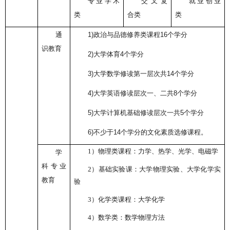
专业学术
交叉复
就业创业
类
合类
类
通
1)
政治与品德修养类课程
16
个学分
识教育
2)
大学体育
4
个学分
3)
大学数学修读第一层次共
14
个学分
4)
大学英语修读层次一、二共
8
个学分
5)
大学计算机基础修读层次一共
5
个学分
6)
不少于
14
个学分的文化素质选修课程。
1）
物理类课程：力学、热学、光学、电磁学
学
科专业
2）
基础实验课：大学物理实验、大学化学实
教育
验
3）
化学类课程：大学化学
4）
数学类：数学物理方法