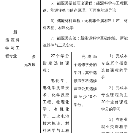
5）
能源类基础理论课程：能源科学与工程概
论、能源转换与储存原理、可再生能源导论
6）
储能材料课程：无机非金属材料工艺、材
料表征、材料化学
新
7）
能源类实验：新能源科学基础实验、新能
能源科
源器件与工艺实验。
学与工
程专业
27
个学分
1）
完成本
多
完成
35
指定选修课
专业
15
个指定
元发展
个选修学分的
程：
选修课程的学
学习，其中选
分
电化学、
修跨学科选修
电化学测量技
2）
完成本
课或公共选修
术、化学反应
专业课程为主
课至少
10
个
工程、物理化
20
个选修课程
学分。
学、有机化
学分的学习
学、二次电池
3）
在创业
技术概论、材
就业类课程学
料科学与工程