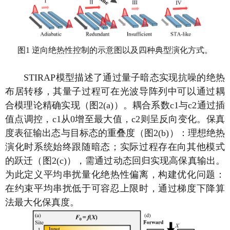
图
1
逆向绝热性控制的示意图以及四种典型演化方式。
STIRAP
模型描述了通过量子暗态实现抗噪的绝热
布居转移，其量子过程可在光波导阵列中可以通过耦
合模理论精确实现（图
2(a)
）。耦合系数
c1
与
c2
通过插
值点调控，
c1
从
0
增至最大值，
c2
则呈反向变化。保真
度表征输出态与目标态的重叠度（图
2(b)
）：理想绝热
演化时系统始终跟随暗态；实际过程存在向其他模式
的跃迁（图
2(c)
），需通过动态回归实现高保真输出。
为此定义平均串扰量化绝热性偏离，构建优化问题：
在约束平均串扰低于可容忍上限时，通过梯度下降算
法最大化保真度。