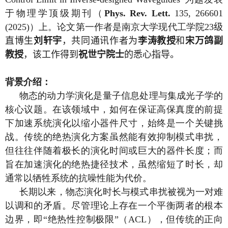
于物理学顶级期刊
（
Phys. Rev. Lett.
135, 266601
(2025)）
上。论文第一作者是南京大学现代工学院
23
级
直博生
刘轩宇
，共同通讯作者为
李涛教授
和
宋万鸽副
教授
，该工作得到
祝世宁院士
的悉心指导。
背景介绍：
物态的动力学演化是量子信息处理与集成光子学的
核心议题。在该领域中，如何在保证高保真度的前提
下加速系统演化以缩小器件尺寸，始终是一个关键挑
战。传统的绝热演化方案虽然能有效抑制模式串扰，
但往往伴随着极长的演化时间或巨大的器件长度；而
旨在加速演化的绝热捷径技术，虽然缩短了时长，却
通常以牺牲系统的抗噪性能为代价。
长期以来，物态演化时长与模式串扰被视为一对难
以调和的矛盾。尽管理论上存在一个平衡两者的根本
边界，即“绝热性控制极限”
（ACL）
，但传统的正向