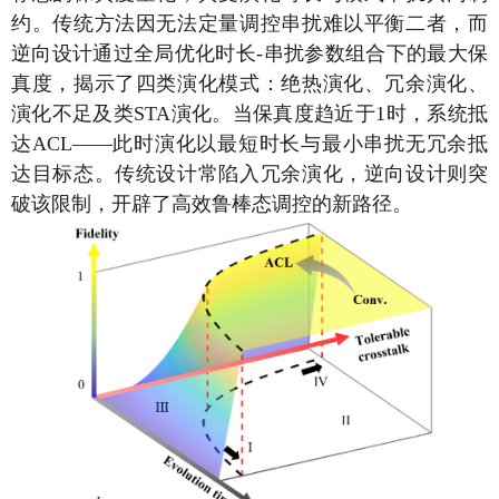
约。传统方法因无法定量调控串扰难以平衡二者，而
逆向设计通过全局优化时长
-
串扰参数组合下的最大保
真度，揭示了四类演化模式：绝热演化、冗余演化、
演化不足及类
STA
演化。当保真度趋近于
1
时，系统抵
达
ACL
——
此时演化以最短时长与最小串扰无冗余抵
达目标态。传统设计常陷入冗余演化，逆向设计则突
破该限制，开辟了高效鲁棒态调控的新路径。