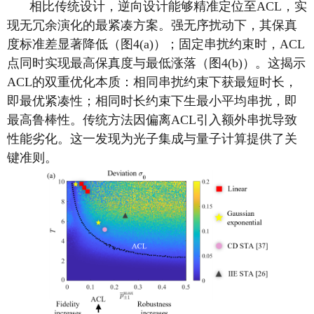
相比传统设计，逆向设计能够精准定位至
ACL
，实
现无冗余演化的最紧凑方案。强无序扰动下，其保真
度标准差显著降低（图
4(a)
）；固定串扰约束时，
ACL
点同时实现最高保真度与最低涨落（图
4(b)
）。这揭示
ACL
的双重优化本质：相同串扰约束下获最短时长，
即最优紧凑性；相同时长约束下生最小平均串扰，即
最高鲁棒性。传统方法因偏离
ACL
引入额外串扰导致
性能劣化。这一发现为光子集成与量子计算提供了关
键准则。