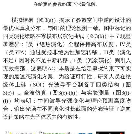
在给定的参数约束下求最优解。
模拟结果（图
3(a)
）揭示了参数空间中逆向设计的
最优保真度分布，与图
1
的理论预测一致。图中标记的
四类演化策略在零模布居演化曲线（图
3(b)
）中呈现显
著差异：
I
类（绝热演化）全程保持高布居度，
IV
类
（类
STA
）通过受控非绝热性加速转移，
III
类（演化
不足）因时长不足中断转移，
II
类（冗余演化）则引入
无效振荡。这表明
ACL
本质是在给定串扰约束下可实
现的最速态演化方案。为验证可行性，研究人员在绝
缘体上硅
（SOI）
光波导平台制备了四类结构（图
3(c)
）。全波仿真（图
3(e)-(h)
）与实验测量（图
3(i)-
(l)
）均表明：中间波导光强变化与理论预测高度吻
合，输出光场在不同演化时长截面的分布验证了逆向
设计策略在光子体系中的有效性。