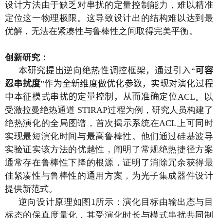
设计方法由于缺乏对串扰的定量控制能力，难以精准
定位这一物理极限。这导致设计出的结构难以达到最
优解，无法在紧凑性与鲁棒性之间取得完美平衡。
创新研究：
本研究提出逆向绝热性调控框架，通过引入“
可容
忍串扰度
”作为全新维度做优化参数，实现对演化过程
中本征模式串扰的定量控制，从而准确定位
ACL
。以
受激拉曼绝热通道
STIRAP
过程为例，研究人员构建了
绝热演化的全局图谱，首次揭示系统在
ACL
上可同时
实现最短演化时间与最高鲁棒性。他们通过硅基波导
实验证实该方法的优越性，阐明了常规绝热捷径方案
通常存在鲁棒性下降的根源，证明了消除冗余获得最
佳紧凑性与鲁棒性的通用方案，为光子集成器件设计
提供新范式。
逆向设计原理如图
1
所示：演化目标由输出态与目
标态的保真度量化，其受演化时长与模式串扰共同制