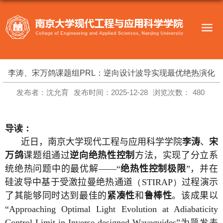
李涛、宋万鸽课题组PRL：逆向设计波导实现最优绝热演化
发布者：沈允育
发布时间：2025-12-28
浏览次数：
480
导读：
近日，南京大学现代工程与应用科学学院
李涛
、
宋
万鸽
课题组通过
逆向绝热性控制
方法，实现了分立系
统绝热问题中的最优解——“
绝热性控制极限
”，并在
硅波导中基于受激拉曼绝热通道
（STIRAP）
过程演示
了其能够同时达到最佳的
紧凑性
和
鲁棒性
。该成果以
“Approaching Optimal Light Evolution at Adiabaticity
Control Limit in Inverse-designed Waveguides”
为题发表