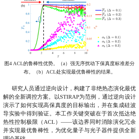
图
4 ACL
的鲁棒性优势。（
a
）强无序扰动下保真度标准差分
布。（
b
）
ACL
处实现最优鲁棒性的结果。
研究人员通过逆向设计，构建了非绝热态演化最优
解的全新调控方案。以
STIRAP
为范例，通过逆向设计
演示了如何实现高保真度的目标输出，并在集成硅波
导实验中得到验证。本工作关键突破在于首次抵达绝
热性控制极限
（
ACL
）
——该边界同时消除演化冗余
并实现最优鲁棒性，为优化量子与光子器件提供全新
理论基础。