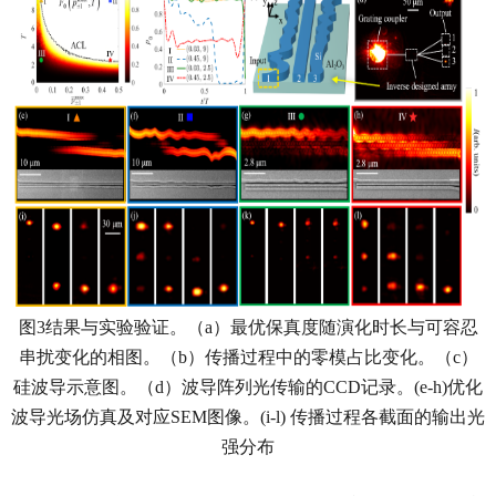
图
3
结果与实验验证。（
a
）最优保真度随演化时长与可容忍
串扰变化的相图。（
b
）传播过程中的零模占比变化。（
c
）
硅波导示意图。（
d
）波导阵列光传输的
CCD
记录。
(e-h)
优化
波导光场仿真及对应
SEM
图像。
(i-l)
传播过程各截面的输出光
强分布