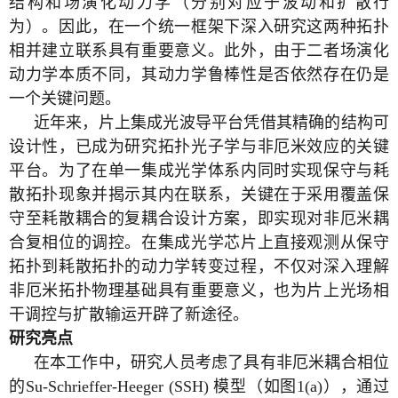
结构和场演化动力学（分别对应于波动和扩散行
为）。因此，在一个统一框架下深入研究这两种拓扑
相并建立联系具有重要意义。此外，由于二者场演化
动力学本质不同，其动力学鲁棒性是否依然存在仍是
一个关键问题。
近年来，片上集成光波导平台凭借其精确的结构可
设计性，已成为研究拓扑光子学与非厄米效应的关键
平台。为了在单一集成光学体系内同时实现保守与耗
散拓扑现象并揭示其内在联系，关键在于采用覆盖保
守至耗散耦合的复耦合设计方案，即实现对非厄米耦
合复相位的调控。在集成光学芯片上直接观测从保守
拓扑到耗散拓扑的动力学转变过程，不仅对深入理解
非厄米拓扑物理基础具有重要意义，也为片上光场相
干调控与扩散输运开辟了新途径。
研究亮点
在本工作中，研究人员考虑了具有非厄米耦合相位
的
Su-Schrieffer-Heeger (SSH)
模型（如图
1(a)
），通过