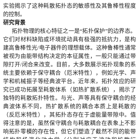
实验揭示了这种耗散拓扑态的敏感性及其鲁棒性程度
的控制。
研究背景
拓扑物理的核心特征之一是“拓扑保护”的边界态。
它们对材料缺陷或环境扰动具有极强的抵抗力，是构
建高鲁棒性光
/
电子器件的理想载体。这种鲁棒性通常
被视为由能带结构决定的本征属性，一般只能通过带
隙打开
/
闭合来改变。目前，大多数展示拓扑现象的系
统主要依赖于保守耦合（厄米特性），例如光学、声
学和机械振子等经典波平台。近年来，拓扑效应的研
究已成功拓展至耗散体系（如热扩散系统），揭示了
独特的耗散拓扑特性。与光、声等具有保守耦合的经
典波体系不同，热扩散系统的耦合本质上是耗散的
（反厄米特性），其拓扑态存在于虚能量带隙中。值
得注意的是，虽然保守耦合与耗散耦合在表象上不影
响拓扑零模的存在性，但它们塑造了截然不同的能带