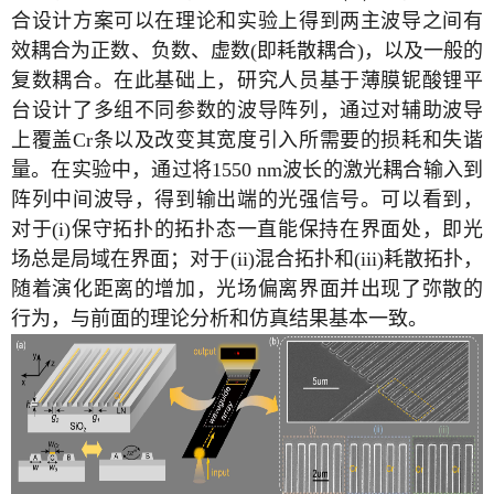
合设计方案可以在理论和实验上得到两主波导之间有
效耦合为正数、负数、虚数
(
即耗散耦合
)
，以及一般的
复数耦合。在此基础上，研究人员基于薄膜铌酸锂平
台设计了多组不同参数的波导阵列，通过对辅助波导
上覆盖
Cr
条以及改变其宽度引入所需要的损耗和失谐
量。在实验中，通过将
1550 nm
波长的激光耦合输入到
阵列中间波导，得到输出端的光强信号。可以看到，
对于
(i)
保守拓扑的拓扑态一直能保持在界面处，即光
场总是局域在界面；对于
(ii)
混合拓扑和
(iii)
耗散拓扑，
随着演化距离的增加，光场偏离界面并出现了弥散的
行为，与前面的理论分析和仿真结果基本一致。