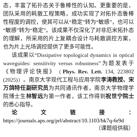
态，丰富了拓扑态关于鲁棒性的认知。更重要的是，
团队采用的耗散工程策略，成功实现了对拓扑态鲁棒
性程度的调控，使其可以从“稳定”转为“敏感”，也可以
“敏感”转为“稳定”。该成果不仅深化了对非厄米拓扑态
的理解，所采用的片上复耦合设计与耗散调控方案，
也为片上光场调控提供了更多可能性。
该成果以
“Dissipative topological dynamics in optical
waveguides: sensitivity versus robustness”
为题发表于
《物理评论快报》
（
Phys. Rev. Lett.
134, 223802
(2025)）
。南京大学现代工程与应用学院
李涛教授、宋
万鸽特任副研究员
为共同通讯作者，南京大学物理学
院博士生
林智远
为第一作者，该工作得到
祝世宁院士
的悉心指导。
论文链接
：
https://journals.aps.org/prl/abstract/10.1103/bk7q-6r9d
（课题组供稿）