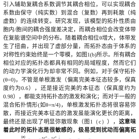
引入辅助复耦合系数调节其耦合相位，可以实现耦合
系数由保守（纯实数）到混合（复数）再到耗散（纯
虚数）的连续转变。研究发现，该模型的拓扑性质由
胞内
/
胞间的耦合强度差决定，而耦合相位会改变体带
在复能谱空间中的分布。随着耦合相位
θ
增大，体带发
生了扭曲，并出现了虚部分量，而拓扑态由于体系的
对称性约束始终是一个零模，如图
1(b)
所示。所有耦合
相位对应的拓扑态都具有相同的局域程度，然而它们
的动力学演化行为却非常不同。例如，对于保守拓扑
(θ=0)
，不管是单根激发（偏离完美本征态较多，保真
度约为
0.6
），还是接近完美的本征态（保真度约为
0.98
），都能支持拓扑态的激发和演化；而对于一般的
混合拓扑情形
(
如
θ=π/4
)
，单根激发拓扑态将很容易弥
散，而接近完美本征态的激发虽能演化更长的距离，
最终还是出现了明显弥散现象（图
1（c）
），
这意味
着此时的拓扑态是很敏感的，极易受到扰动而偏离拓