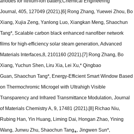
anodes for lithium-ion battery,Chemical Engineering
Journal, 405, 127049 (2021).[6] Rong Zhang, Yuewei Zhou, Bo
Xiang, Xujia Zeng, Yanlong Luo, Xiangkan Meng, Shaochun
Tang*, Scalable carbon black enhanced nanofiber network
films for high-efficiency solar steam generation, Advanced
Materials Interfaces,8, 2101160 (2021).[7] Rong Zhang, Bo
Xiang, Yuchun Shen, Liru Xia, Lei Xu,* Qingbao
Guan, Shaochun Tang*, Energy-Efficient Smart Window Based
on Thermochromic Microgel with Ultrahigh Visible
Transparency and Infrared Transmittance Modulation, Journal
of Materials Chemistry A, 9, 17481 (2021).[8] Richao Niu,
Rubing Han, Yin Huang, Liming Dai, Hongan Zhao, Yining
Wang, Junwu Zhu, Shaochun Tang⁎, Jingwen Sun*,