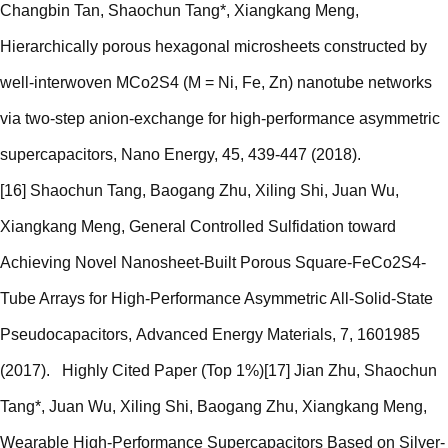
Changbin Tan, Shaochun Tang*, Xiangkang Meng,
Hierarchically porous hexagonal microsheets constructed by
well-interwoven MCo2S4 (M = Ni, Fe, Zn) nanotube networks
via two-step anion-exchange for high-performance asymmetric
supercapacitors, Nano Energy, 45, 439-447 (2018).
[16] Shaochun Tang, Baogang Zhu, Xiling Shi, Juan Wu,
Xiangkang Meng, General Controlled Sulfidation toward
Achieving Novel Nanosheet-Built Porous Square-FeCo2S4-
Tube Arrays for High-Performance Asymmetric All-Solid-State
Pseudocapacitors, Advanced Energy Materials, 7, 1601985
(2017). Highly Cited Paper (Top 1%)[17] Jian Zhu, Shaochun
Tang*, Juan Wu, Xiling Shi, Baogang Zhu, Xiangkang Meng,
Wearable High-Performance Supercapacitors Based on Silver-