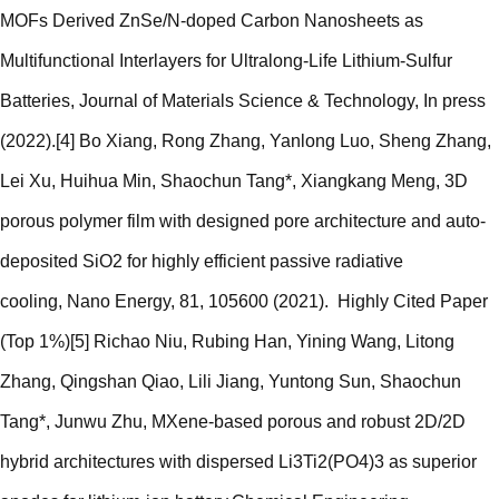
MOFs Derived ZnSe/N-doped Carbon Nanosheets as
Multifunctional Interlayers for Ultralong-Life Lithium-Sulfur
Batteries, Journal of Materials Science & Technology, In press
(2022).[4] Bo Xiang, Rong Zhang, Yanlong Luo, Sheng Zhang,
Lei Xu, Huihua Min, Shaochun Tang*, Xiangkang Meng, 3D
porous polymer film with designed pore architecture and auto-
deposited SiO2 for highly efficient passive radiative
cooling, Nano Energy, 81, 105600 (2021). Highly Cited Paper
(Top 1%)[5] Richao Niu, Rubing Han, Yining Wang, Litong
Zhang, Qingshan Qiao, Lili Jiang, Yuntong Sun, Shaochun
Tang*, Junwu Zhu, MXene-based porous and robust 2D/2D
hybrid architectures with dispersed Li3Ti2(PO4)3 as superior