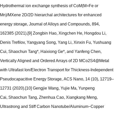
Hydrothermal ion exchange synthesis of CoM(M=Fe or
Mn)/MXene 2D/2D hierarchal architectures for enhanced
energy storage, Journal of Alloys and Compounds, 894,
162385 (2021).[9] Zongbin Hao, Xingchen He, Hongdou Li,
Denis Trefilov, Yangyang Song, Yang Li, Xinxin Fu, Yushuang
Cui, Shaochun Tang*, Haixiong Ge*, and Yanfeng Chen,
Vertically Aligned and Ordered Arrays of 2D MCo2S4@Metal
with Ultrafast Ion/Electron Transport for Thickness-Independent
Pseudocapacitive Energy Storage, ACS Nano, 14 (10), 12719–
12731 (2020).[10] Gengjie Wang, Yujie Ma, Yunpeng
Cai, Shaochun Tang, Zhenhua Cao, Xiangkang Meng,
Ultrastrong and Stiff Carbon Nanotube/Aluminum−Copper