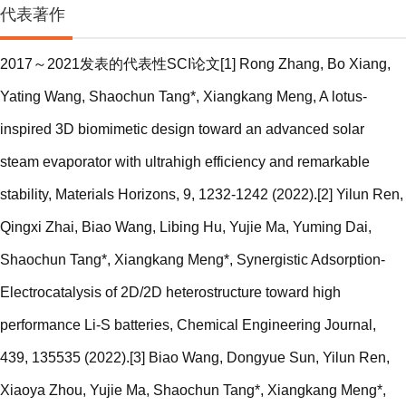
代表著作
2017～2021发表的代表性SCI论文[1] Rong Zhang, Bo Xiang,
Yating Wang, Shaochun Tang*, Xiangkang Meng, A lotus-
inspired 3D biomimetic design toward an advanced solar
steam evaporator with ultrahigh efficiency and remarkable
stability, Materials Horizons, 9, 1232-1242 (2022).[2] Yilun Ren,
Qingxi Zhai, Biao Wang, Libing Hu, Yujie Ma, Yuming Dai,
Shaochun Tang*, Xiangkang Meng*, Synergistic Adsorption-
Electrocatalysis of 2D/2D heterostructure toward high
performance Li-S batteries, Chemical Engineering Journal,
439, 135535 (2022).[3] Biao Wang, Dongyue Sun, Yilun Ren,
Xiaoya Zhou, Yujie Ma, Shaochun Tang*, Xiangkang Meng*,