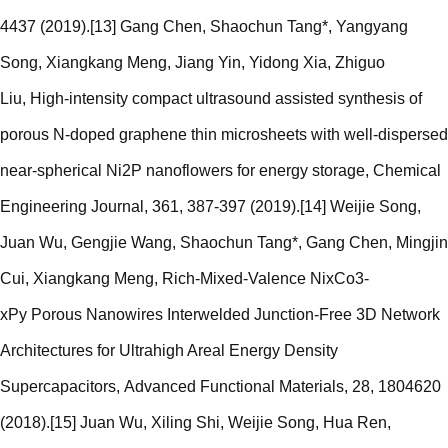
4437 (2019).[13] Gang Chen, Shaochun Tang*, Yangyang
Song, Xiangkang Meng, Jiang Yin, Yidong Xia, Zhiguo
Liu, High-intensity compact ultrasound assisted synthesis of
porous N-doped graphene thin microsheets with well-dispersed
near-spherical Ni2P nanoflowers for energy storage, Chemical
Engineering Journal, 361, 387-397 (2019).[14] Weijie Song,
Juan Wu, Gengjie Wang, Shaochun Tang*, Gang Chen, Mingjin
Cui, Xiangkang Meng, Rich-Mixed-Valence NixCo3-
xPy Porous Nanowires Interwelded Junction-Free 3D Network
Architectures for Ultrahigh Areal Energy Density
Supercapacitors, Advanced Functional Materials, 28, 1804620
(2018).[15] Juan Wu, Xiling Shi, Weijie Song, Hua Ren,