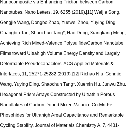
Nanocomposite via Enhancing Friction between Carbon
Nanotubes, Nano Letters, 19, 6255 (2019).[11] Weijie Song,
Gengjie Wang, Dongbo Zhao, Yuewei Zhou, Yuying Ding,
Changbin Tan, Shaochun Tang*, Hao Dong, Xiangkang Meng,
Achieving Rich Mixed-Valence Polysulfide/Carbon Nanotube
Films toward Ultrahigh Volume Energy Density and Largely
Deformable Pseudocapacitors, ACS Applied Materials &
Interfaces, 11, 25271-25282 (2019).[12] Richao Niu, Gengjie
Wang, Yuying Ding, Shaochun Tang*, Xuemin Hu, Junwu Zhu,
Hexagonal Prism Arrays Constructed by Ultrathin Porous
Nanoflakes of Carbon Doped Mixed-Valance Co-Mn-Fe
Phosphides for Ultrahigh Areal Capacitance and Remarkable
Cycling Stability, Journal of Materials Chemistry A, 7, 4431-