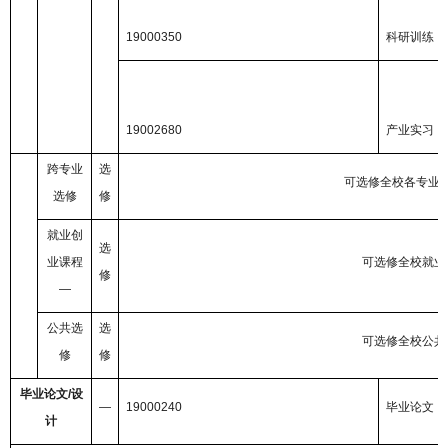
19000350
科研训练
19002680
产业实习
跨专业
选
可选修全校各专业
选修
修
就业创
选
业课程
可选修全校就业
修
—
公共选
选
可选修全校公共
修
修
毕业论文
/
设
—
19000240
毕业论文
计