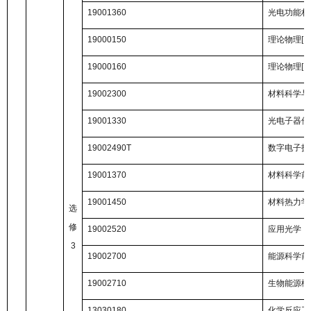
19001360
光电功能材
19000150
理论物理
[
Ⅰ
]
19000160
理论物理
[
Ⅱ
]
19002300
材料科学与
19001330
光电子器件
19002490T
数字电子技
19001370
材料科学前
19001450
材料热力学
选
修
19002520
应用光学
3
19002700
能源科学前
19002710
生物能源概
13030180
化学反应工