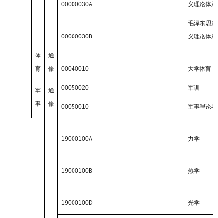
00000030A
义理论体系
毛泽东思想
00000030B
义理论体系
体
通
育
修
00040010
大学体育
00050020
军训
军
通
事
修
00050010
军事理论与
19000100A
力学
19000100B
热学
19000100D
光学