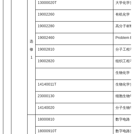
13000020T
大学化学实
19002260
有机化学
19002280
高分子材料
19002460
Problem Ba
选
修
19002810
分子工程与
1
19002820
组织工程与
生物化学
14140011T
生物化学实
23000130
细胞生物学
14140020
分子生物学
18000810
数字电路
18000910T
数字电路实