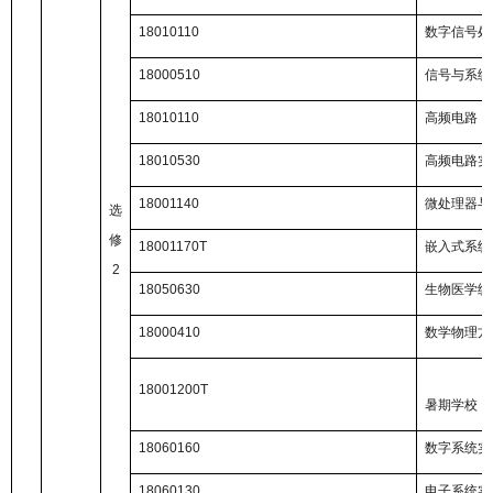
18010110
数字信号处
18000510
信号与系统
18010110
高频电路
18010530
高频电路实
18001140
微处理器与
选
修
18001170T
嵌入式系统
2
18050630
生物医学统
18000410
数学物理方
18001200T
暑期学校（
18060160
数字系统实
18060130
电子系统实