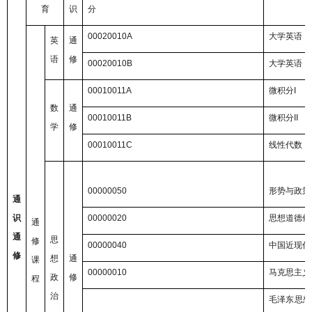
育
识
分
00020010A
大学英语（
英
通
语
修
00020010B
大学英语（
00010011A
微积分
I
数
通
00010011B
微积分
II
学
修
00010011C
线性代数
00000050
形势与政策
通
识
00000020
思想道德修
通
通
思
修
00000040
中国近现代
修
想
通
课
00000010
马克思主义
政
修
程
治
毛泽东思想