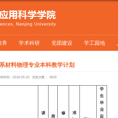
培养
学术科研
党团建设
学工园地
系材料物理专业本科教学计划
布时间：2016-05-20
浏览次数：
4929
学
生
毕
业
准
课
修
周
应