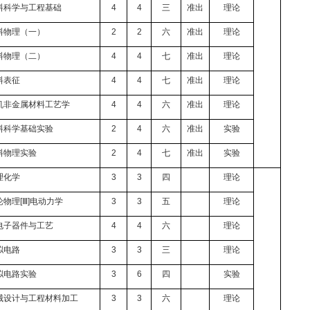
料科学与工程基础
4
4
三
准出
理论
料物理（一）
2
2
六
准出
理论
料物理（二）
4
4
七
准出
理论
料表征
4
4
七
准出
理论
机非金属材料工艺学
4
4
六
准出
理论
料科学基础实验
2
4
六
准出
实验
料物理实验
2
4
七
准出
实验
理化学
3
3
四
理论
论物理
[
Ⅲ
]
电动力学
3
3
五
理论
电子器件与工艺
4
4
六
理论
拟电路
3
3
三
理论
拟电路实验
3
6
四
实验
械设计与工程材料加工
3
3
六
理论