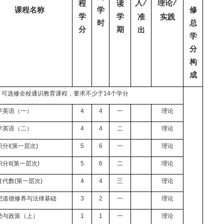
入
理论
程
读
/
/
课程名称
学
修
学
学
准
实践
时
总
分
期
出
学
分
构
成
可选修全校通识教育课程，要求不少于
14
个学分
学英语（一）
4
4
一
理论
学英语（二）
4
4
二
理论
积分
I(
第一层次
)
5
6
一
理论
积分
II(
第一层次
)
5
6
二
理论
性代数
(
第一层次
)
4
4
三
理论
想道德修养与法律基础
3
2
一
理论
势与政策（上）
1
1
一
理论