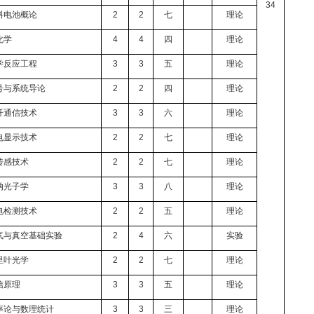
34
料电池概论
2
2
七
理论
化学
4
4
四
理论
学反应工程
3
3
五
理论
号与系统导论
2
2
四
理论
纤通信技术
3
3
六
理论
电显示技术
2
2
七
理论
传感技术
2
2
七
理论
纳光子学
3
3
八
理论
电检测技术
2
2
五
理论
气与真空基础实验
2
4
六
实验
里叶光学
2
2
七
理论
信原理
3
3
五
理论
率论与数理统计
3
3
三
理论