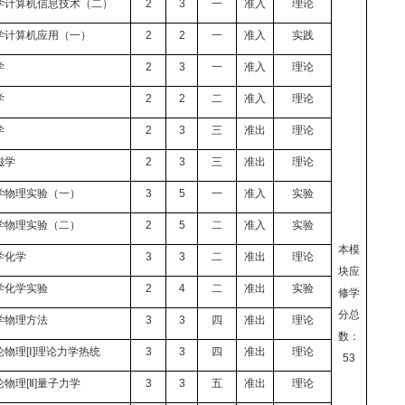
学计算机信息技术（二）
2
3
一
准入
理论
学计算机应用（一）
2
2
一
准入
实践
学
2
3
一
准入
理论
学
2
2
二
准入
理论
学
2
3
三
准出
理论
磁学
2
3
三
准出
理论
学物理实验（一）
3
5
一
准入
实验
学物理实验（二）
2
5
二
准入
实验
本模
学化学
3
3
二
准出
理论
块应
学化学实验
2
4
二
准出
实验
修学
分总
学物理方法
3
3
四
准出
理论
数：
论物理
[
Ⅰ
]
理论力学热统
3
3
四
准出
理论
53
论物理
[
Ⅱ
]
量子力学
3
3
五
准出
理论