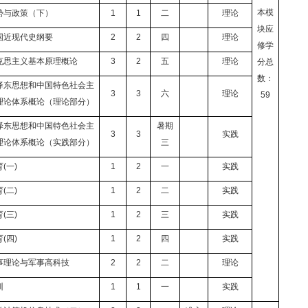
本模
势与政策（下）
1
1
二
理论
块应
国近现代史纲要
2
2
四
理论
修学
克思主义基本原理概论
3
2
五
理论
分总
数：
泽东思想和中国特色社会主
3
3
六
理论
59
理论体系概论（理论部分）
泽东思想和中国特色社会主
暑期
3
3
实践
理论体系概论（实践部分）
三
育
(
一
)
1
2
一
实践
育
(
二
)
1
2
二
实践
育
(
三
)
1
2
三
实践
育
(
四
)
1
2
四
实践
事理论与军事高科技
2
2
二
理论
训
1
1
一
实践