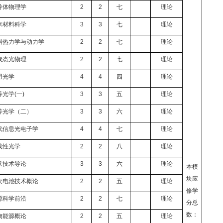
导体物理学
2
2
七
理论
米材料科学
3
3
七
理论
料热力学与动力学
2
2
七
理论
聚态光物理
2
2
七
理论
用光学
4
4
四
理论
等光学
(
一
)
3
3
五
理论
等光学（二）
3
3
六
理论
代信息光电子学
4
4
七
理论
线性光学
2
2
八
理论
伏技术导论
3
3
六
理论
本模
块应
次电池技术概论
2
2
五
理论
修学
源科学前沿
2
2
七
理论
分总
数：
物能源概论
2
2
五
理论