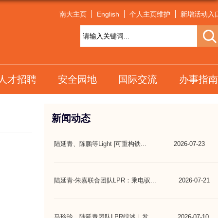
南大主页
English
个人主页维护
新增活动入
人才招聘
安全园地
国际交流
办事指南
新闻动态
陆延青、陈鹏等Light |可重构铁...
2026-07-23
陆延青-朱嘉联合团队LPR：乘电驭...
2026-07-21
马玲玲、陆延青团队LPR综述｜发...
2026-07-10