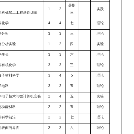
暑期
1
2
实践
料机械加工工程基础训练
三
料化学
4
4
七
理论
路分析
3
3
三
理论
路分析实验
1
2
四
实验
体生长
3
3
六
理论
料有机化学
3
3
三
理论
分子材料科学
3
4
5
理论
字电路
3
3
五
理论
字电子技术与微计算机实验
2
4
五
实验
电功能材料
2
2
五
理论
料科学前沿
2
2
七
理论
料表面与界面
2
2
六
理论